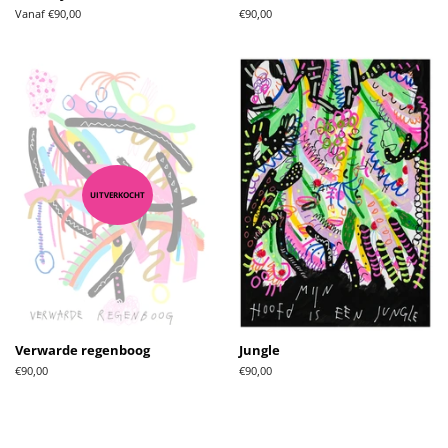
Vanaf €90,00
Normale
€90,00
prijs
UITVERKOCHT
Verwarde regenboog
Jungle
Normale
€90,00
Normale
€90,00
prijs
prijs