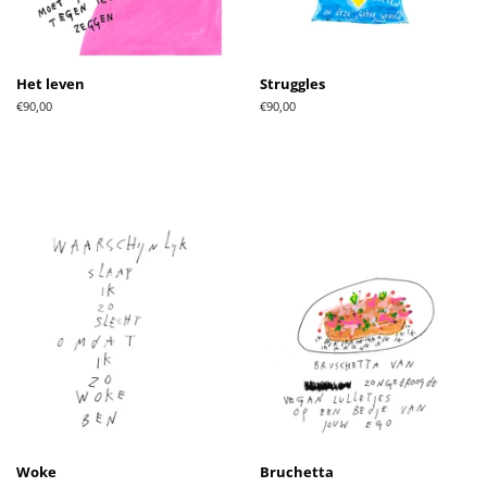
Het leven
Struggles
Normale
€90,00
Normale
€90,00
prijs
prijs
Woke
Bruchetta