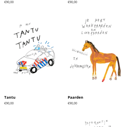
Normale
€90,00
Normale
€90,00
prijs
prijs
Tantu
Paarden
Normale
€90,00
Normale
€90,00
prijs
prijs