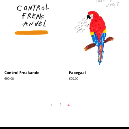
Control Freakandel
Papegaai
Normale
€90,00
Normale
€90,00
prijs
prijs
←
1
2
→