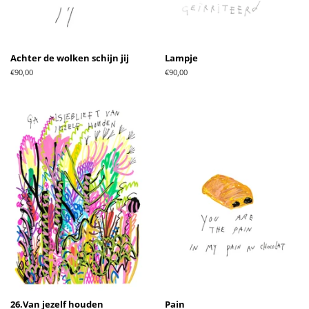
Achter de wolken schijn jij
Lampje
Normale
€90,00
Normale
€90,00
prijs
prijs
26.Van jezelf houden
Pain