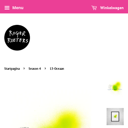
Menu
Winkelwagen
›
›
Startpagina
Season 4
13-Oceaan