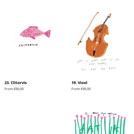
23. Clitorvis
19. Viool
From €90,00
From €90,00