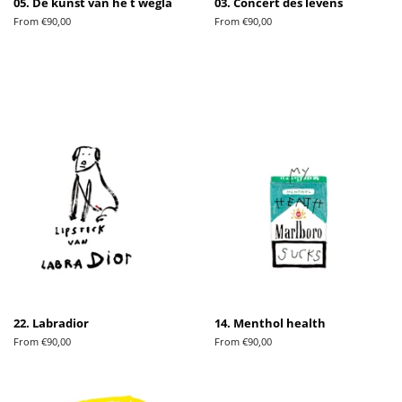
05. De kunst van he t wegla
03. Concert des levens
From €90,00
From €90,00
22. Labradior
14. Menthol health
From €90,00
From €90,00