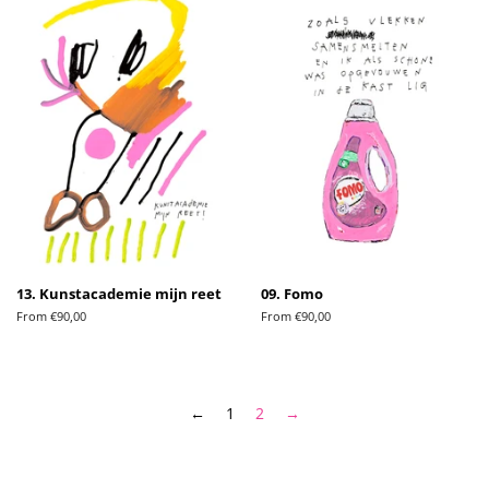
13. Kunstacademie mijn reet
09. Fomo
From €90,00
From €90,00
←
1
2
→