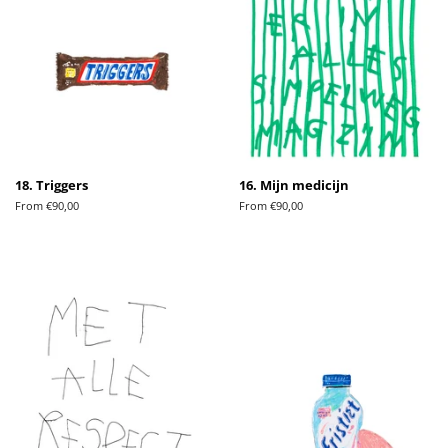
18. Triggers
16. Mijn medicijn
From €90,00
From €90,00