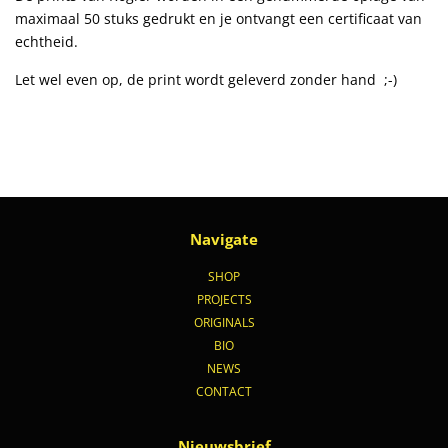
maximaal 50 stuks gedrukt en je ontvangt een certificaat van
echtheid.
Let wel even op, de print wordt geleverd zonder hand
;-)
Navigate
SHOP
PROJECTS
ORIGINALS
BIO
NEWS
CONTACT
Nieuwsbrief