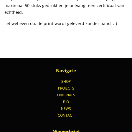
maximaal 50 stuks gedrukt en je ontvangt een certificaat van
echtheid.
Let wel even op, de print wordt geleverd zonder hand ;-)
Navigate
SHOP
PROJECTS
ORIGINALS
BIO
NEWS
CONTACT
Nieuwsbrief